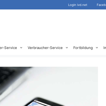
Login ivd.net
Faceb
er-Service
Verbraucher-Service
Fortbildung
I