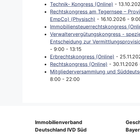
Technik- Kongress (Online)
- 13.10.202
Rechtskongress am Tegernsee – Provi
EmpCo) (Physisch)
- 16.10.2026 - 9:0
Immobiliensteuerrechtskongress (Onli
Verwaltervergütungskongress - spezie
Entscheidung zur Vermittlungsprovision
- 9:00 - 13:15
Erbrechtskongress (Online)
- 25.11.20
Rechtskongress (Online)
- 30.11.2026 
Mitgliederversammlung und Süddeuts
8:00 - 22:00
Immobilienverband
Gesch
Deutschland IVD Süd
Baye