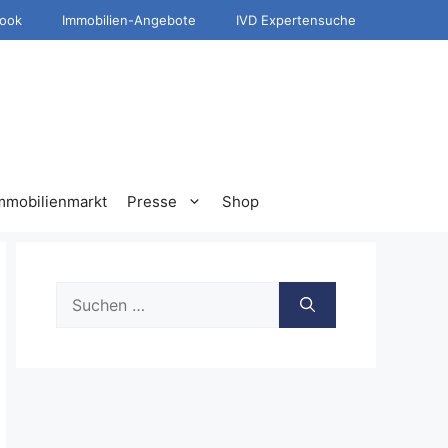
ook
Immobilien-Angebote
IVD Expertensuche
mmobilienmarkt
Presse
Shop
Suche
nach: