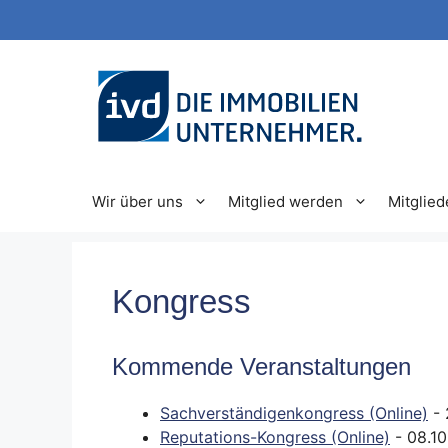
Zum
Inhalt
springen
Wir über uns
Mitglied werden
Mitglied
Kongress
Kommende Veranstaltungen
Sachverständigenkongress (Online)
- 
Reputations-Kongress (Online)
- 08.10