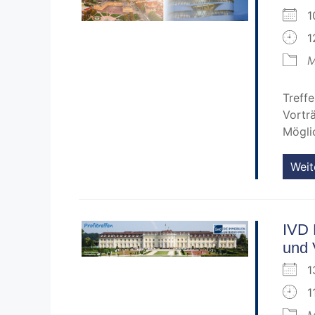
1
1
M
Treff
Vortr
Mögli
Weit
IVD 
und 
1
1
M