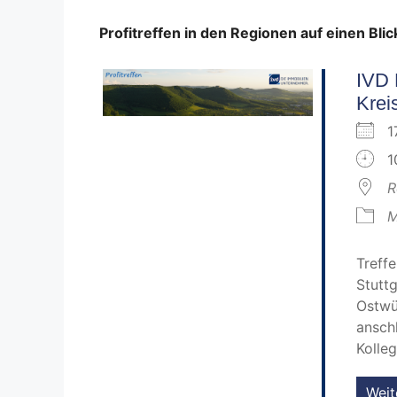
Profitreffen in den Regionen auf einen Blic
IVD 
Krei
1
1
R
M
Treff
Stutt
Ostwü
ansch
Kolle
Weit