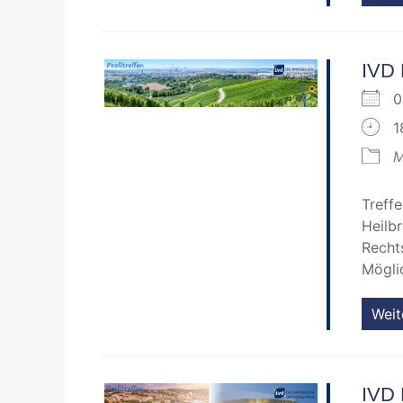
IVD 
0
1
M
Treff
Heilb
Recht
Mögli
Weit
IVD 