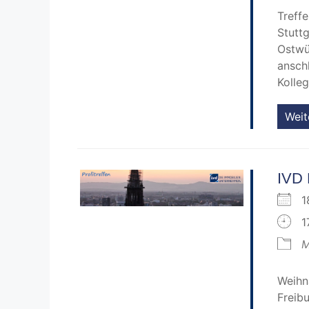
Treff
Stutt
Ostwü
ansch
Kolle
Weit
IVD 
1
1
M
Weihn
Freib