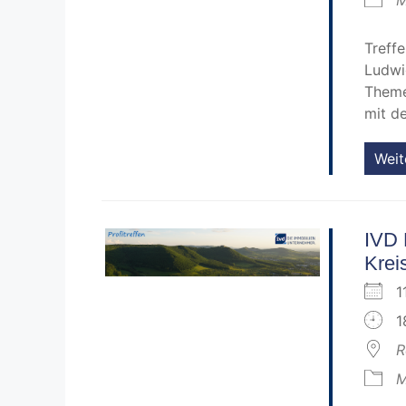
Treff
Ludwi
Theme
mit d
Weit
IVD 
Krei
1
1
R
M