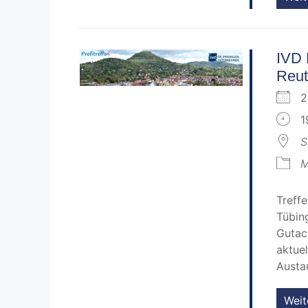
IVD 
Reut
2
1
S
M
Treff
Tübin
Gutac
aktue
Austa
Weit