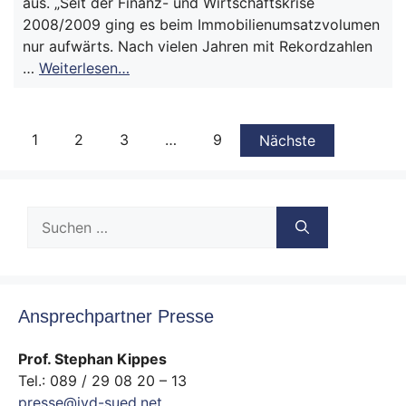
aus. „Seit der Finanz- und Wirtschaftskrise
2008/2009 ging es beim Immobilienumsatzvolumen
nur aufwärts. Nach vielen Jahren mit Rekordzahlen
…
Weiterlesen…
1
2
3
…
9
Nächste
Suche
nach:
Ansprechpartner Presse
Prof. Stephan Kippes
Tel.: 089 / 29 08 20 – 13
presse@ivd-sued.net