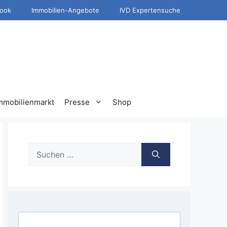
ook
Immobilien-Angebote
IVD Expertensuche
mmobilienmarkt
Presse
Shop
Suche
nach: