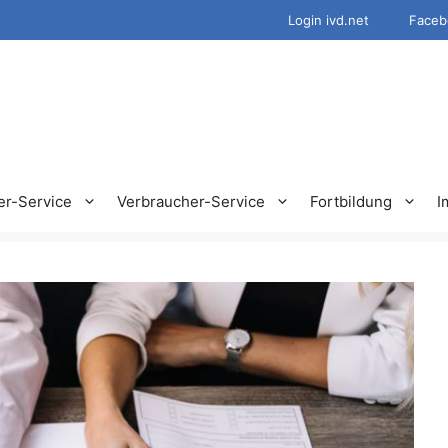
Login ivd.net
Faceb
er-Service
Verbraucher-Service
Fortbildung
I