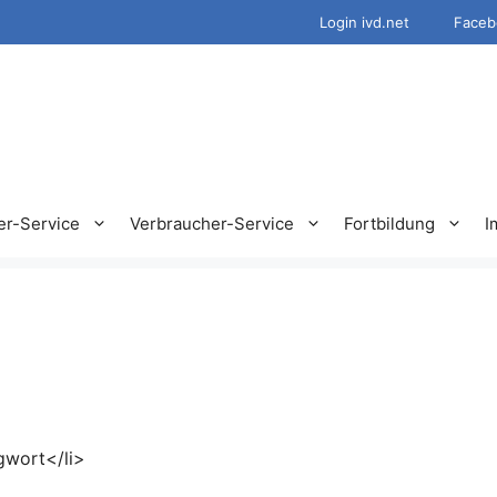
Login ivd.net
Faceb
er-Service
Verbraucher-Service
Fortbildung
I
gwort</li>