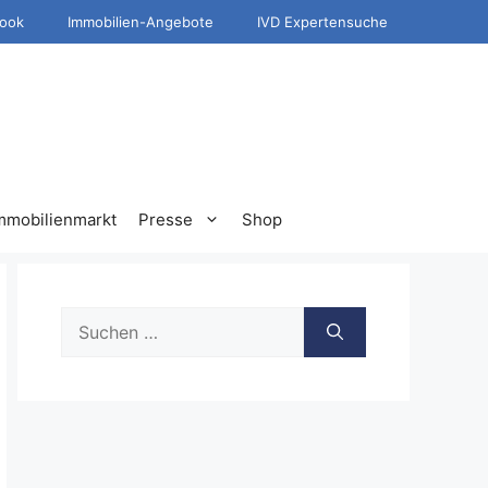
ook
Immobilien-Angebote
IVD Expertensuche
mmobilienmarkt
Presse
Shop
Suche
nach: