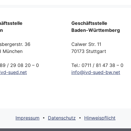
äftsstelle
Geschäftsstelle
rn
Baden-Württemberg
sbergerstr. 36
Calwer Str. 11
3 München
70173 Stuttgart
089 / 29 08 20 – 0
Tel.: 0711 / 81 47 38 – 0
ivd-
sued.
net
info
@
ivd-
sued-bw.
net
Impressum
Datenschutz
Hinweispflicht
•
•