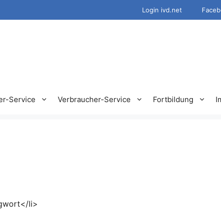
Login ivd.net
Faceb
er-Service
Verbraucher-Service
Fortbildung
I
gwort</li>