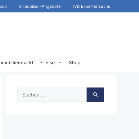
ook
Immobilien-Angebote
IVD Expertensuche
mmobilienmarkt
Presse
Shop
Suche
nach: