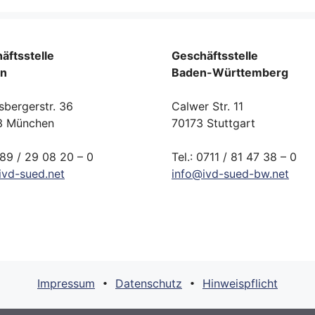
äftsstelle
Geschäftsstelle
rn
Baden-Württemberg
sbergerstr. 36
Calwer Str. 11
3 München
70173 Stuttgart
089 / 29 08 20 – 0
Tel.: 0711 / 81 47 38 – 0
ivd-
sued.
net
info
@
ivd-
sued-bw.
net
Impressum
Datenschutz
Hinweispflicht
•
•