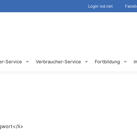
Login ivd.net
Faceb
er-Service
Verbraucher-Service
Fortbildung
I
gwort</li>