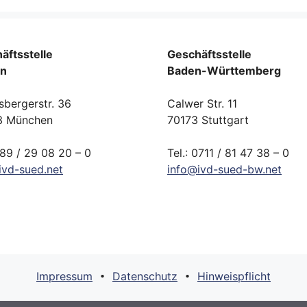
äftsstelle
Geschäftsstelle
rn
Baden-Württemberg
sbergerstr. 36
Calwer Str. 11
3 München
70173 Stuttgart
089 / 29 08 20 – 0
Tel.: 0711 / 81 47 38 – 0
ivd-
sued.
net
info
@
ivd-
sued-bw.
net
Impressum
Datenschutz
Hinweispflicht
•
•