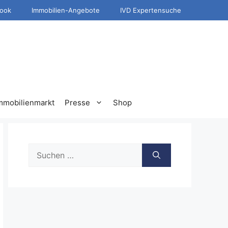
ook
Immobilien-Angebote
IVD Expertensuche
mmobilienmarkt
Presse
Shop
Suche
nach: