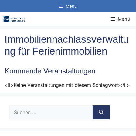
Zum
Menü
Inhalt
springen
Menü
Immobiliennachlassverwaltu
ng für Ferienimmobilien
Kommende Veranstaltungen
<li>Keine Veranstaltungen mit diesem Schlagwort</li>
Suche
nach: