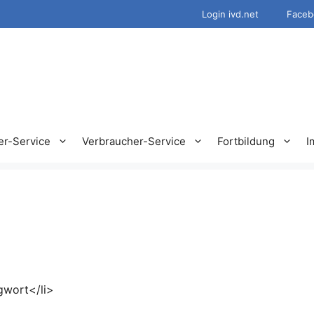
Login ivd.net
Faceb
er-Service
Verbraucher-Service
Fortbildung
I
gwort</li>