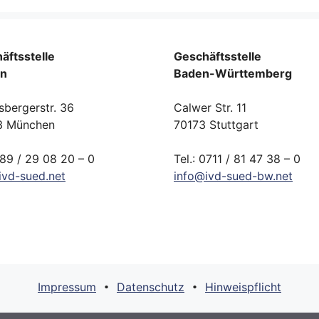
äftsstelle
Geschäftsstelle
rn
Baden-Württemberg
sbergerstr. 36
Calwer Str. 11
3 München
70173 Stuttgart
089 / 29 08 20 – 0
Tel.: 0711 / 81 47 38 – 0
ivd-
sued.
net
info
@
ivd-
sued-bw.
net
Impressum
Datenschutz
Hinweispflicht
•
•