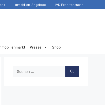
ook
Immobilien-Angebote
IVD Expertensuche
mmobilienmarkt
Presse
Shop
Suche
nach: