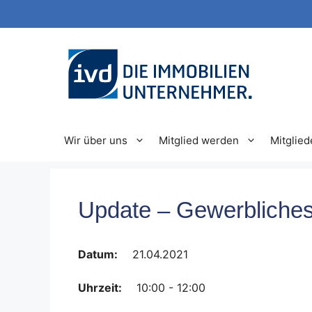
Zum
Inhalt
springen
Wir über uns
Mitglied werden
Mitglied
Update – Gewerbliches
Datum:
21.04.2021
Uhrzeit:
10:00 - 12:00