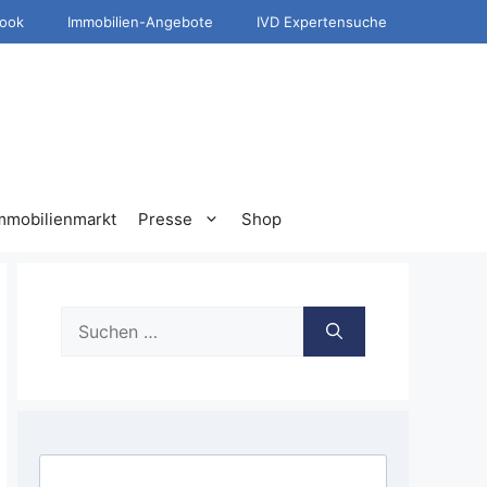
ook
Immobilien-Angebote
IVD Expertensuche
mmobilienmarkt
Presse
Shop
Suche
nach: