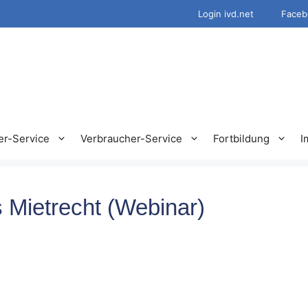
Login ivd.net
Faceb
er-Service
Verbraucher-Service
Fortbildung
I
 Mietrecht (Webinar)