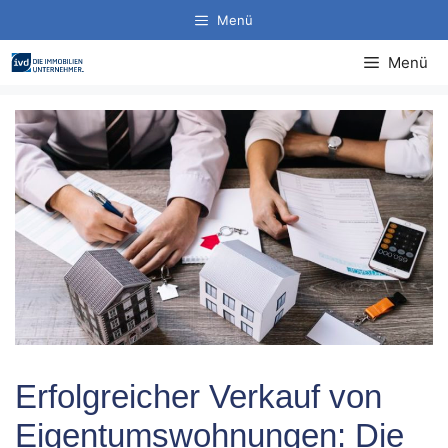
Zum
Menü
Inhalt
springen
Menü
Erfolgreicher Verkauf von
Eigentumswohnungen: Die