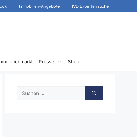
ook
Immobilien-Angebote
IVD Expertensuche
mmobilienmarkt
Presse
Shop
Suche
nach: