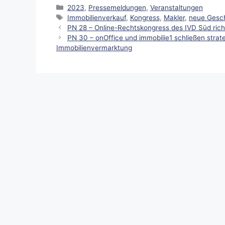
Kategorien
2023
,
Pressemeldungen
,
Veranstaltungen
Schlagwörter
Immobilienverkauf
,
Kongress
,
Makler
,
neue Gesch
PN 28 – Online-Rechtskongress des IVD Süd richt
PN 30 – onOffice und immobilie1 schließen strat
Immobilienvermarktung