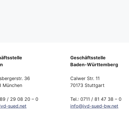
äftsstelle
Geschäftsstelle
rn
Baden-Württemberg
sbergerstr. 36
Calwer Str. 11
3 München
70173 Stuttgart
089 / 29 08 20 – 0
Tel.: 0711 / 81 47 38 – 0
ivd-
sued.
net
info
@
ivd-
sued-bw.
net