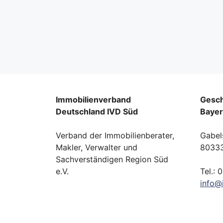
Immobilienverband
Gesch
Deutschland IVD Süd
Baye
Verband der Immobilienberater,
Gabel
Makler, Verwalter und
8033
Sachverständigen Region Süd
e.V.
Tel.: 
info
@