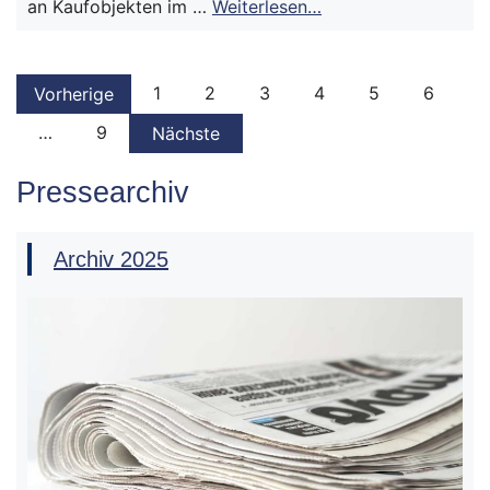
an Kaufobjekten im …
Weiterlesen…
1
2
3
4
5
6
Vorherige
…
9
Nächste
Pressearchiv
Archiv 2025