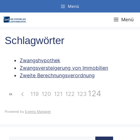
Zum
Menü
Inhalt
springen
Menü
Schlagwörter
Zwangshypothek
Zwangsversteigerung von Immobilien
Zweite Berechnungsverordnung
124
119
120
121
122
123
Powered by
Events Manager
Suche