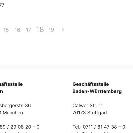
77
18
15
16
17
19
äftsstelle
Geschäftsstelle
rn
Baden-Württemberg
sbergerstr. 36
Calwer Str. 11
3 München
70173 Stuttgart
089 / 29 08 20 – 0
Tel.: 0711 / 81 47 38 – 0