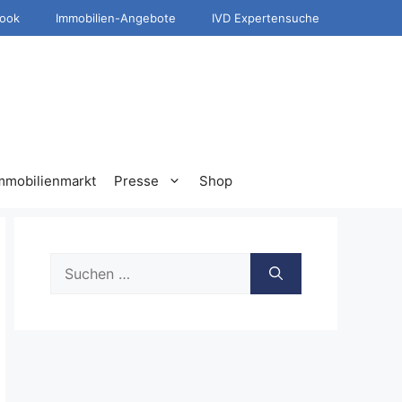
ook
Immobilien-Angebote
IVD Expertensuche
mmobilienmarkt
Presse
Shop
Suche
nach: