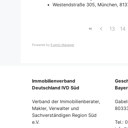
Westendstraße 305, München, 813
13
14
Powered by
Events Manager
Immobilienverband
Gesch
Deutschland IVD Süd
Baye
Verband der Immobilienberater,
Gabel
Makler, Verwalter und
8033
Sachverständigen Region Süd
e.V.
Tel.: 