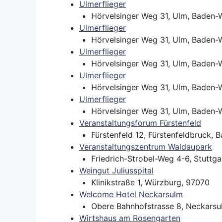
Ulmerflieger
Hörvelsinger Weg 31, Ulm, Baden-W
Ulmerflieger
Hörvelsinger Weg 31, Ulm, Baden-W
Ulmerflieger
Hörvelsinger Weg 31, Ulm, Baden-W
Ulmerflieger
Hörvelsinger Weg 31, Ulm, Baden-W
Ulmerflieger
Hörvelsinger Weg 31, Ulm, Baden-W
Veranstaltungsforum Fürstenfeld
Fürstenfeld 12, Fürstenfeldbruck, 
Veranstaltungszentrum Waldaupark
Friedrich-Strobel-Weg 4-6, Stuttga
Land
Weingut Juliusspital
Klinikstraße 1, Würzburg, 97070
Welcome Hotel Neckarsulm
Orte mit vielen Veranst
Obere Bahnhofstrasse 8, Neckarsu
Wirtshaus am Rosengarten