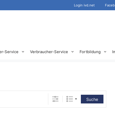
Login ivd.net
Faceb
er-Service
Verbraucher-Service
Fortbildung
I
Suche