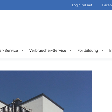
Login ivd.net
Faceb
er-Service
Verbraucher-Service
Fortbildung
I