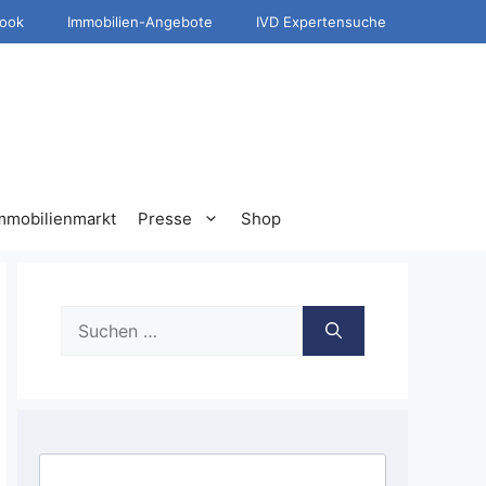
ook
Immobilien-Angebote
IVD Expertensuche
mmobilienmarkt
Presse
Shop
Suche
nach: