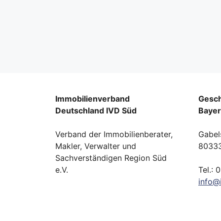
Immobilienverband
Gesch
Deutschland IVD Süd
Baye
Verband der Immobilienberater,
Gabel
Makler, Verwalter und
8033
Sachverständigen Region Süd
e.V.
Tel.: 
info
@