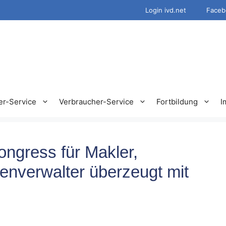
Login ivd.net
Faceb
er-Service
Verbraucher-Service
Fortbildung
I
ngress für Makler,
enverwalter überzeugt mit