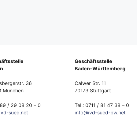
äftsstelle
Geschäftsstelle
rn
Baden-Württemberg
sbergerstr. 36
Calwer Str. 11
3 München
70173 Stuttgart
089 / 29 08 20 – 0
Tel.: 0711 / 81 47 38 – 0
ivd-
sued.
net
info
@
ivd-
sued-bw.
net