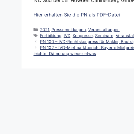
IVD Süd bei der Howden Caninenberg Gmb
Hier erhalten Sie die PN als PDF-Datei
Kategorien
2021
,
Pressemeldungen
,
Veranstaltungen
Schlagwörter
Fortbildung
,
IVD
,
Kongresse
,
Seminare
,
Veransta
PN 100 – IVD-Rechtskongress für Makler, Bauträg
PN 102 – IVD-Mietmarktbericht Bayern: Mietprei
leichter Dämpfung wieder etwas