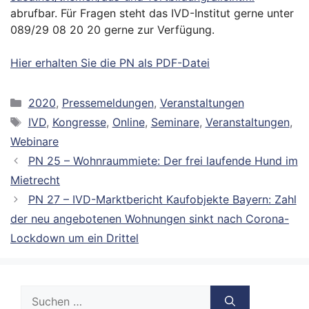
abrufbar. Für Fragen steht das IVD-Institut gerne unter
089/29 08 20 20 gerne zur Verfügung.
Hier erhalten Sie die PN als PDF-Datei
Kategorien
2020
,
Pressemeldungen
,
Veranstaltungen
Schlagwörter
IVD
,
Kongresse
,
Online
,
Seminare
,
Veranstaltungen
,
Webinare
PN 25 – Wohnraummiete: Der frei laufende Hund im
Mietrecht
PN 27 – IVD-Marktbericht Kaufobjekte Bayern: Zahl
der neu angebotenen Wohnungen sinkt nach Corona-
Lockdown um ein Drittel
Suche