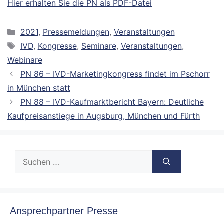
Hier erhalten Sie die PN als PDF-Datei
Kategorien
2021
,
Pressemeldungen
,
Veranstaltungen
Schlagwörter
IVD
,
Kongresse
,
Seminare
,
Veranstaltungen
,
Webinare
PN 86 – IVD-Marketingkongress findet im Pschorr
in München statt
PN 88 – IVD-Kaufmarktbericht Bayern: Deutliche
Kaufpreisanstiege in Augsburg, München und Fürth
Suche
nach:
Ansprechpartner Presse