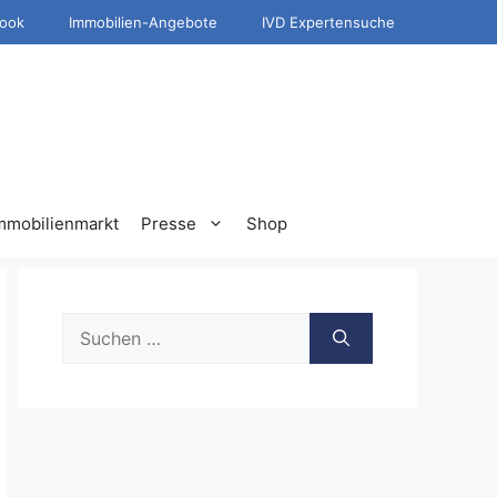
ook
Immobilien-Angebote
IVD Expertensuche
mmobilienmarkt
Presse
Shop
Suche
nach: