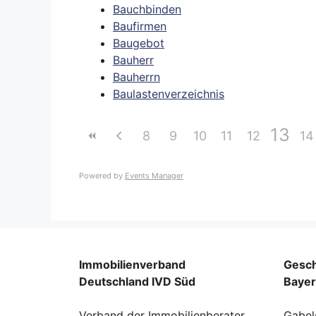
Bauchbinden
Baufirmen
Baugebot
Bauherr
Bauherrn
Baulastenverzeichnis
13
8
9
10
11
12
14
Powered by
Events Manager
Immobilienverband
Gesch
Deutschland IVD Süd
Baye
Verband der Immobilienberater,
Gabel