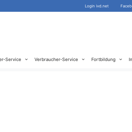
Login ivd.net
Faceb
er-Service
Verbraucher-Service
Fortbildung
I