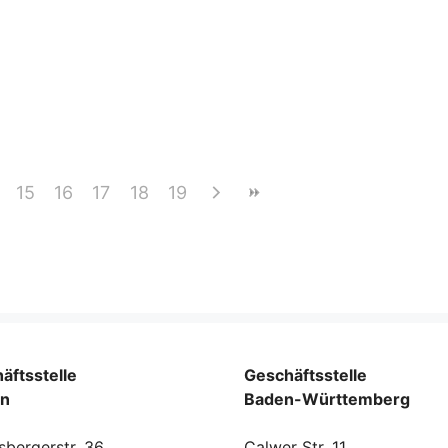
15
16
17
18
19
äftsstelle
Geschäftsstelle
rn
Baden-Württemberg
sbergerstr. 36
Calwer Str. 11