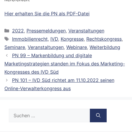
Hier erhalten Sie die PN als PDF-Datei
Kategorien
2022
,
Pressemeldungen
,
Veranstaltungen
Schlagwörter
Immobilienrecht
,
IVD
,
Kongresse
,
Rechtskongress
,
Seminare
,
Veranstaltungen
,
Webinare
,
Weiterbildung
PN 99 – Markenbildung und digitale
Marketingstrategien standen im Fokus des Marketing-
Kongresses des IVD Süd
PN 101 – IVD Süd richtet am 11.10.2022 seinen
Online-Verwalterkongress aus
Suche
nach: