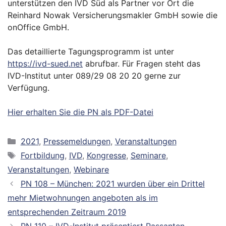
unterstützen den IVD Süd als Partner vor Ort die
Reinhard Nowak Versicherungsmakler GmbH sowie die
onOffice GmbH.
Das detaillierte Tagungsprogramm ist unter
https://ivd-sued.net
abrufbar. Für Fragen steht das
IVD-Institut unter 089/29 08 20 20 gerne zur
Verfügung.
Hier erhalten Sie die PN als PDF-Datei
Kategorien
2021
,
Pressemeldungen
,
Veranstaltungen
Schlagwörter
Fortbildung
,
IVD
,
Kongresse
,
Seminare
,
Veranstaltungen
,
Webinare
PN 108 – München: 2021 wurden über ein Drittel
mehr Mietwohnungen angeboten als im
entsprechenden Zeitraum 2019
PN 110 – IVD-Institut präsentiert Passanten-