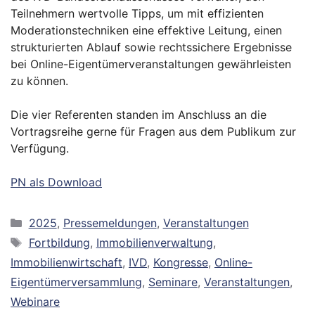
Teilnehmern wertvolle Tipps, um mit effizienten
Moderationstechniken eine effektive Leitung, einen
strukturierten Ablauf sowie rechtssichere Ergebnisse
bei Online-Eigentümerveranstaltungen gewährleisten
zu können.
Die vier Referenten standen im Anschluss an die
Vortragsreihe gerne für Fragen aus dem Publikum zur
Verfügung.
PN als Download
Kategorien
2025
,
Pressemeldungen
,
Veranstaltungen
Schlagwörter
Fortbildung
,
Immobilienverwaltung
,
Immobilienwirtschaft
,
IVD
,
Kongresse
,
Online-
Eigentümerversammlung
,
Seminare
,
Veranstaltungen
,
Webinare