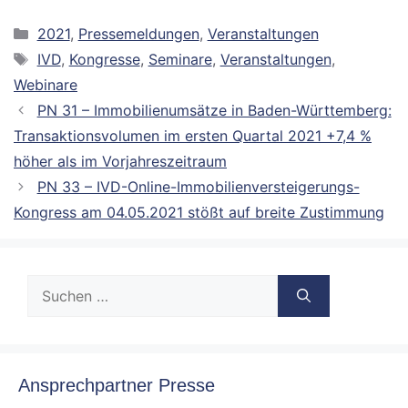
Kategorien
2021
,
Pressemeldungen
,
Veranstaltungen
Schlagwörter
IVD
,
Kongresse
,
Seminare
,
Veranstaltungen
,
Webinare
PN 31 – Immobilienumsätze in Baden-Württemberg:
Transaktionsvolumen im ersten Quartal 2021 +7,4 %
höher als im Vorjahreszeitraum
PN 33 – IVD-Online-Immobilienversteigerungs-
Kongress am 04.05.2021 stößt auf breite Zustimmung
Suche
nach:
Ansprechpartner Presse