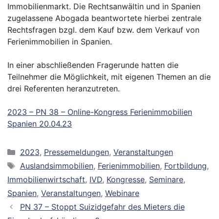
Immobilienmarkt. Die Rechtsanwältin und in Spanien
zugelassene Abogada beantwortete hierbei zentrale
Rechtsfragen bzgl. dem Kauf bzw. dem Verkauf von
Ferienimmobilien in Spanien.
In einer abschließenden Fragerunde hatten die
Teilnehmer die Möglichkeit, mit eigenen Themen an die
drei Referenten heranzutreten.
2023 – PN 38 – Online-Kongress Ferienimmobilien
Spanien 20.04.23
Kategorien
2023
,
Pressemeldungen
,
Veranstaltungen
Schlagwörter
Auslandsimmobilien
,
Ferienimmobilien
,
Fortbildung
,
Immobilienwirtschaft
,
IVD
,
Kongresse
,
Seminare
,
Spanien
,
Veranstaltungen
,
Webinare
PN 37 – Stoppt Suizidgefahr des Mieters die