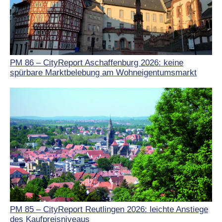
PM 86 – CityReport Aschaffenburg 2026: keine
spürbare Marktbelebung am Wohneigentumsmarkt
PM 85 – CityReport Reutlingen 2026: leichte Anstiege
des Kaufpreisniveaus