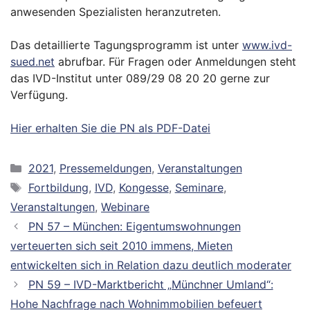
anwesenden Spezialisten heranzutreten.
Das detaillierte Tagungsprogramm ist unter
www.ivd-
sued.net
abrufbar. Für Fragen oder Anmeldungen steht
das IVD-Institut unter 089/29 08 20 20 gerne zur
Verfügung.
Hier erhalten Sie die PN als PDF-Datei
Kategorien
2021
,
Pressemeldungen
,
Veranstaltungen
Schlagwörter
Fortbildung
,
IVD
,
Kongesse
,
Seminare
,
Veranstaltungen
,
Webinare
PN 57 – München: Eigentumswohnungen
verteuerten sich seit 2010 immens, Mieten
entwickelten sich in Relation dazu deutlich moderater
PN 59 – IVD-Marktbericht „Münchner Umland“:
Hohe Nachfrage nach Wohnimmobilien befeuert