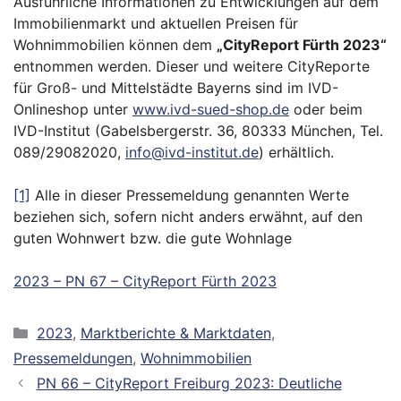
Ausführliche Informationen zu Entwicklungen auf dem
Immobilienmarkt und aktuellen Preisen für
Wohnimmobilien können dem
„
CityReport Fürth 2023“
entnommen werden. Dieser und weitere CityReporte
für Groß- und Mittelstädte Bayerns sind im IVD-
Onlineshop unter
www.ivd-sued-shop.de
oder beim
IVD-Institut (Gabelsbergerstr. 36, 80333 München, Tel.
089/29082020,
info@ivd-institut.de
) erhältlich.
[1]
Alle in dieser Pressemeldung genannten Werte
beziehen sich, sofern nicht anders erwähnt, auf den
guten Wohnwert bzw. die gute Wohnlage
2023 – PN 67 – CityReport Fürth 2023
Kategorien
2023
,
Marktberichte & Marktdaten
,
Pressemeldungen
,
Wohnimmobilien
PN 66 – CityReport Freiburg 2023: Deutliche