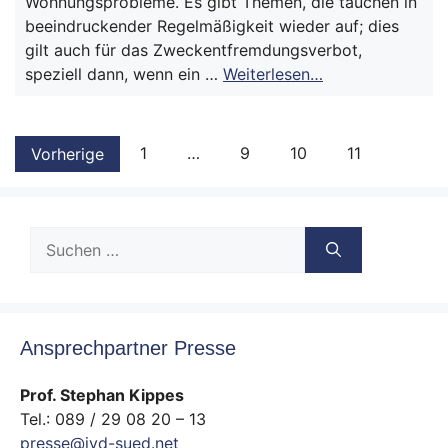
Wohnungsprobleme. Es gibt Themen, die tauchen in
beeindruckender Regelmäßigkeit wieder auf; dies
gilt auch für das Zweckentfremdungsverbot,
speziell dann, wenn ein …
Weiterlesen…
1
…
9
10
11
Vorherige
Suche
nach:
Ansprechpartner Presse
Prof. Stephan Kippes
Tel.: 089 / 29 08 20 – 13
presse@ivd-sued.net