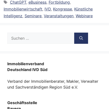
Schlagwörter
ChatGPT
,
eBusiness
,
Fortbildung
,
Immobilienwirtschaft
,
IVD
,
Kongresse
,
Künstliche
Intelligenz
,
Seminare
,
Veranstaltungen
,
Webinare
Suche
nach:
Immobilienverband
Deutschland IVD Süd
Verband der Immobilienberater, Makler, Verwalter
und Sachverständigen Region Süd e.V.
Geschäftsstelle
Bayern