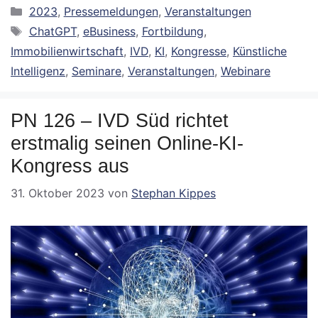
Kategorien
2023
,
Pressemeldungen
,
Veranstaltungen
Schlagwörter
ChatGPT
,
eBusiness
,
Fortbildung
,
Immobilienwirtschaft
,
IVD
,
KI
,
Kongresse
,
Künstliche
Intelligenz
,
Seminare
,
Veranstaltungen
,
Webinare
PN 126 – IVD Süd richtet
erstmalig seinen Online-KI-
Kongress aus
31. Oktober 2023
von
Stephan Kippes