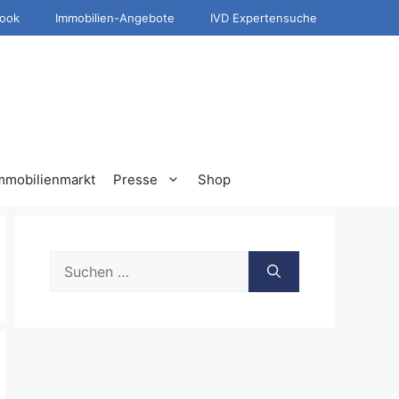
ook
Immobilien-Angebote
IVD Expertensuche
mmobilienmarkt
Presse
Shop
Suche
nach: