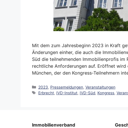
Mit dem zum Jahresbeginn 2023 in Kraft get
Änderungen einher, die auch die Immobilienw
Süd die teilnehmenden Immobilienprofis im 
rechtliche Anforderungen auf. Eröffnet wird
München, der den Kongress-Teilnehmern int
Kategorien
2023
,
Pressemeldungen
,
Veranstaltungen
Schlagwörter
Erbrecht
,
IVD-Institut
,
IVD-Süd
,
Kongress
,
Veran
Immobilienverband
Gesch