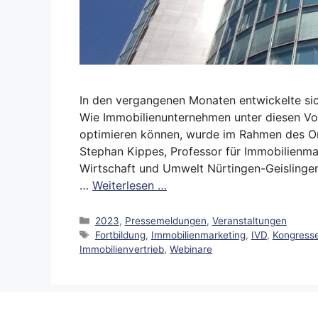
In den vergangenen Monaten entwickelte si
Wie Immobilienunternehmen unter diesen Vor
optimieren können, wurde im Rahmen des Onl
Stephan Kippes, Professor für Immobilienm
Wirtschaft und Umwelt Nürtingen-Geislingen s
…
Weiterlesen …
Kategorien
2023
,
Pressemeldungen
,
Veranstaltungen
Schlagwörter
Fortbildung
,
Immobilienmarketing
,
IVD
,
Kongress
Immobilienvertrieb
,
Webinare