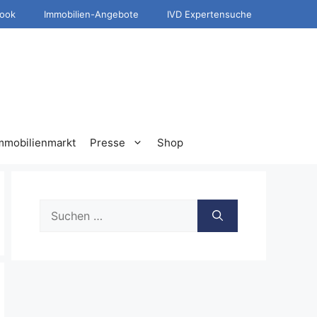
ook
Immobilien-Angebote
IVD Expertensuche
mmobilienmarkt
Presse
Shop
Suche
nach: