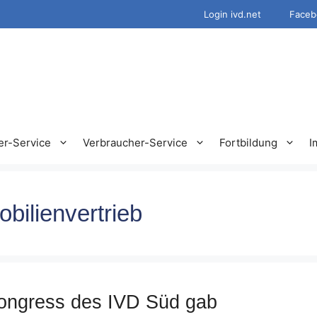
Login ivd.net
Faceb
er-Service
Verbraucher-Service
Fortbildung
I
bilienvertrieb
kongress des IVD Süd gab