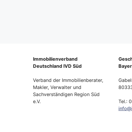
Immobilienverband
Gesch
Deutschland IVD Süd
Baye
Verband der Immobilienberater,
Gabel
Makler, Verwalter und
8033
Sachverständigen Region Süd
e.V.
Tel.: 
info
@