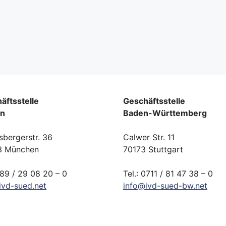
äftsstelle
Geschäftsstelle
rn
Baden-Württemberg
sbergerstr. 36
Calwer Str. 11
3 München
70173 Stuttgart
089 / 29 08 20 – 0
Tel.: 0711 / 81 47 38 – 0
ivd-
sued.
net
info
@
ivd-
sued-bw.
net