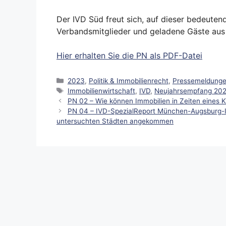
Der IVD Süd freut sich, auf dieser bedeuten
Verbandsmitglieder und geladene Gäste aus 
Hier erhalten Sie die PN als PDF-Datei
Kategorien
2023
,
Politik & Immobilienrecht
,
Pressemeldung
Schlagwörter
Immobilienwirtschaft
,
IVD
,
Neujahrsempfang 20
PN 02 – Wie können Immobilien in Zeiten eines 
PN 04 – IVD-SpezialReport München-Augsburg-In
untersuchten Städten angekommen