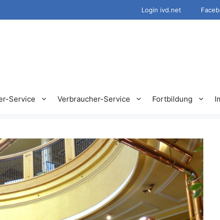
Login ivd.net
Faceb
er-Service
Verbraucher-Service
Fortbildung
I