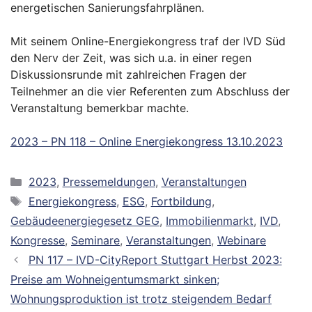
energetischen Sanierungsfahrplänen.
Mit seinem Online-Energiekongress traf der IVD Süd
den Nerv der Zeit, was sich u.a. in einer regen
Diskussionsrunde mit zahlreichen Fragen der
Teilnehmer an die vier Referenten zum Abschluss der
Veranstaltung bemerkbar machte.
2023 – PN 118 – Online Energiekongress 13.10.2023
Kategorien
2023
,
Pressemeldungen
,
Veranstaltungen
Schlagwörter
Energiekongress
,
ESG
,
Fortbildung
,
Gebäudeenergiegesetz GEG
,
Immobilienmarkt
,
IVD
,
Kongresse
,
Seminare
,
Veranstaltungen
,
Webinare
PN 117 – IVD-CityReport Stuttgart Herbst 2023:
Preise am Wohneigentumsmarkt sinken;
Wohnungsproduktion ist trotz steigendem Bedarf