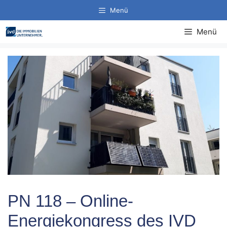
Zum
Menü
Inhalt
springen
Menü
PN 118 – Online-
Energiekongress des IVD