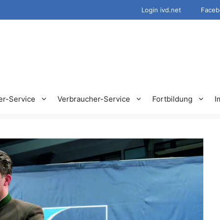
Login ivd.net
Faceb
er-Service
Verbraucher-Service
Fortbildung
I