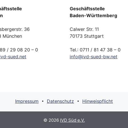
äftsstelle
Geschäftsstelle
rn
Baden-Württemberg
sbergerstr. 36
Calwer Str. 11
3 München
70173 Stuttgart
089 / 29 08 20 – 0
Tel.: 0711 / 81 47 38 – 0
ivd-
sued.
net
info
@
ivd-
sued-bw.
net
Impressum
Datenschutz
Hinweispflicht
•
•
© 2026
IVD Süd e.V.