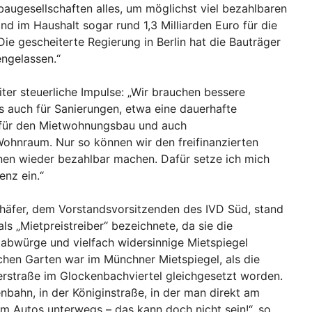
ugesellschaften alles, um möglichst viel bezahlbaren
d im Haushalt sogar rund 1,3 Milliarden Euro für die
e gescheiterte Regierung in Berlin hat die Bauträger
ngelassen.“
iter steuerliche Impulse: „Wir brauchen bessere
s auch für Sanierungen, etwa eine dauerhafte
 für den Mietwohnungsbau und auch
ohnraum. Nur so können wir den freifinanzierten
en wieder bezahlbar machen. Dafür setze ich mich
enz ein.“
häfer, dem Vorstandsvorsitzenden des IVD Süd, stand
ls „Mietpreistreiber“ bezeichnete, da sie die
abwürge und vielfach widersinnige Mietspiegel
schen Garten war im Münchner Mietspiegel, als die
erstraße im Glockenbachviertel gleichgesetzt worden.
enbahn, in der Königinstraße, in der man direkt am
m Autos unterwegs – das kann doch nicht sein!“, so