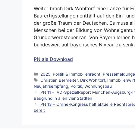
Weiter brach Dirk Wohltorf eine Lanze für Ei
Baufertigstellungen entfällt auf den Ein- un
der große Traum der Deutschen. Es muss all
Menschen bei der Bildung von Wohneigentu
Grunderwerbsteuer ran. Von Bayern lernen h
bundesweit auf bayerisches Niveau zu senken
PN als Download
Kategorien
2025
,
Politik & Immobilienrecht
,
Pressemeldung
Schlagwörter
Christian Bernreiter
,
Dirk Wohltorf
,
Immobilienwir
Neujahrsempfang
,
Politik
,
Wohnungsbau
PN 11 – IVD-SpezialReport München-Augsburg-I
Baugrund in allen vier Städten
PN 13 – Online-Kongress hält aktuelle Rechtspr
bereit