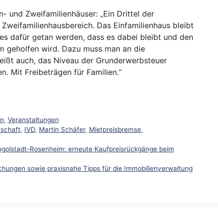
n- und Zweifamilienhäuser: „Ein Drittel der
d Zweifamilienhausbereich. Das Einfamilienhaus bleibt
es dafür getan werden, dass es dabei bleibt und den
m geholfen wird. Dazu muss man an die
eißt auch, das Niveau der Grunderwerbsteuer
. Mit Freibeträgen für Familien.“
en
,
Veranstaltungen
tschaft
,
IVD
,
Martin Schäfer
,
Mietpreisbremse
,
ngolstadt-Rosenheim: erneute Kaufpreisrückgänge beim
echungen sowie praxisnahe Tipps für die Immobilienverwaltung