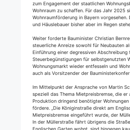
zum Engagement der staatlichen Wohnungsba
Wohnraum zu schaffen. Für das Jahr 2025 sin
Wohnraumförderung in Bayern vorgesehen. Di
und Häuslebauer bisher aber im Regen stehe
Weiter forderte Bauminister Christian Bernre
steuerliche Anreize sowohl für Neubauten al
Einführung einer degressiven Abschreibung
Steuerbegünstigungen für selbstgenutzten W
Wohnungsmarkt wieder entfesseln und Wohn
auch als Vorsitzender der Bauministerkonfer
Im Mittelpunkt der Ansprache von Martin Sc
speziell das Thema Mietpreisbremse, die er a
Produktion dringend benötigter Wohnungen 
fördere. „Die Königinstraße direkt am Engli
Mietpreisbremse eingeführt wurde, der Müll
In der Müllerstraße fährt übrigens die Straß
Englischen Garten wohnt, sind hingegen kau