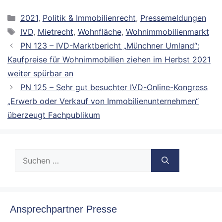
Kategorien
2021
,
Politik & Immobilienrecht
,
Pressemeldungen
Schlagwörter
IVD
,
Mietrecht
,
Wohnfläche
,
Wohnimmobilienmarkt
PN 123 – IVD-Marktbericht „Münchner Umland“:
Kaufpreise für Wohnimmobilien ziehen im Herbst 2021
weiter spürbar an
PN 125 – Sehr gut besuchter IVD-Online-Kongress
„Erwerb oder Verkauf von Immobilienunternehmen“
überzeugt Fachpublikum
Suche
nach:
Ansprechpartner Presse