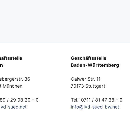
äftsstelle
Geschäftsstelle
rn
Baden-Württemberg
sbergerstr. 36
Calwer Str. 11
3 München
70173 Stuttgart
089 / 29 08 20 – 0
Tel.: 0711 / 81 47 38 – 0
ivd-
sued.
net
info
@
ivd-
sued-bw.
net