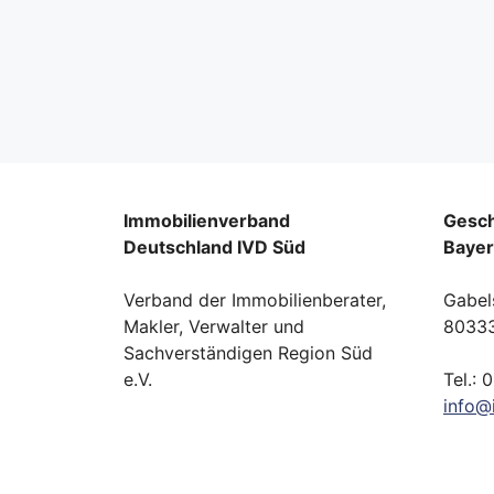
Immobilienverband
Gesch
Deutschland IVD Süd
Baye
Verband der Immobilienberater,
Gabel
Makler, Verwalter und
8033
Sachverständigen Region Süd
e.V.
Tel.: 
info
@