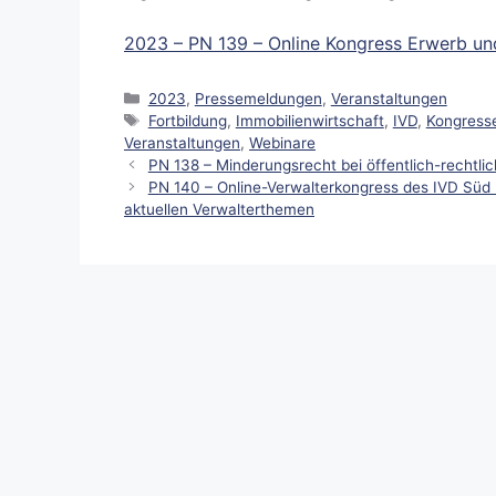
2023 – PN 139 – Online Kongress Erwerb und
Kategorien
2023
,
Pressemeldungen
,
Veranstaltungen
Schlagwörter
Fortbildung
,
Immobilienwirtschaft
,
IVD
,
Kongress
Veranstaltungen
,
Webinare
PN 138 – Minderungsrecht bei öffentlich-rechtl
PN 140 – Online-Verwalterkongress des IVD Süd 
aktuellen Verwalterthemen