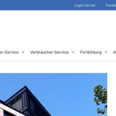
Login ivd.net
Faceb
er-Service
Verbraucher-Service
Fortbildung
I