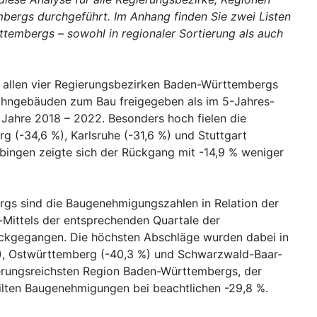
bergs durchgeführt. Im Anhang finden Sie zwei Listen
ttembergs – sowohl in regionaler Sortierung als auch
n allen vier Regierungsbezirken Baden-Württembergs
ohngebäuden zum Bau freigegeben als im 5-Jahres-
 Jahre 2018 – 2022. Besonders hoch fielen die
g (-34,6 %), Karlsruhe (-31,6 %) und Stuttgart
übingen zeigte sich der Rückgang mit -14,9 % weniger
rgs sind die Baugenehmigungszahlen in Relation der
-Mittels der entsprechenden Quartale der
ckgegangen. Die höchsten Abschläge wurden dabei in
), Ostwürttemberg (-40,3 %) und Schwarzwald-Baar-
lkerungsreichsten Region Baden-Württembergs, der
eilten Baugenehmigungen bei beachtlichen -29,8 %.