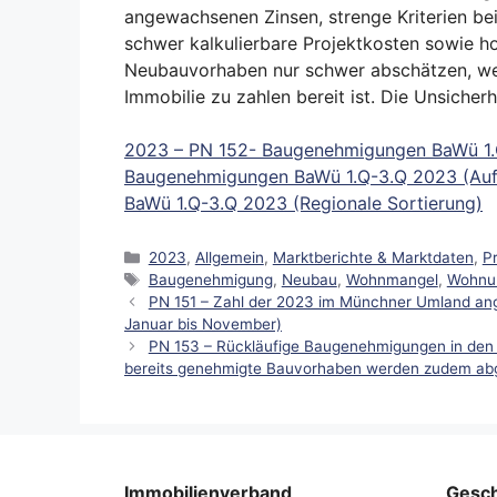
angewachsenen Zinsen, strenge Kriterien bei
schwer kalkulierbare Projektkosten sowie h
Neubauvorhaben nur schwer abschätzen, welc
Immobilie zu zahlen bereit ist. Die Unsiche
2023 – PN 152- Baugenehmigungen BaWü 1.
Baugenehmigungen BaWü 1.Q-3.Q 2023 (Aufs
BaWü 1.Q-3.Q 2023 (Regionale Sortierung)
Kategorien
2023
,
Allgemein
,
Marktberichte & Marktdaten
,
P
Schlagwörter
Baugenehmigung
,
Neubau
,
Wohnmangel
,
Wohnu
PN 151 – Zahl der 2023 im Münchner Umland ang
Januar bis November)
PN 153 – Rückläufige Baugenehmigungen in den
bereits genehmigte Bauvorhaben werden zudem ab
Immobilienverband
Gesch