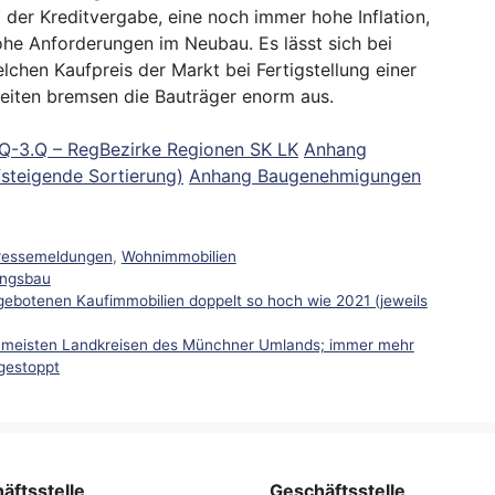
 der Kreditvergabe, eine noch immer hohe Inflation,
ohe Anforderungen im Neubau. Es lässt sich bei
hen Kaufpreis der Markt bei Fertigstellung einer
rheiten bremsen die Bauträger enorm aus.
Q-3.Q – RegBezirke Regionen SK LK
Anhang
teigende Sortierung)
Anhang Baugenehmigungen
ressemeldungen
,
Wohnimmobilien
ngsbau
ebotenen Kaufimmobilien doppelt so hoch wie 2021 (jeweils
 meisten Landkreisen des Münchner Umlands; immer mehr
gestoppt
äftsstelle
Geschäftsstelle