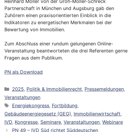
Reinhard Möller von der Groh-Möller-Schreck
Partnerschaft in München und Augsburg gab den
Zuhörern einen praxisorientierten Einblick in die
Indikatoren zu energetischen Merkmalen bei der
Bewertung von Immobilien.
Zum Abschluss einer rundum gelungenen Online-
Veranstaltung beantworteten die drei Referenten gerne
Fragen aus dem Publikum.
PN als Download
Kategorien
2025
,
Politik & Immobilienrecht
,
Pressemeldungen
,
Veranstaltungen
Schlagwörter
Energiekongress
,
Fortbildung
,
Gebäudeenergiegesetz (GEG)
,
Immobilienwirtschaft
,
IVD
,
Kongresse
,
Seminare
,
Veranstaltungen
,
Webinare
PN 49 – IVD Süd richtet Süddeutschen