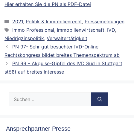
Hier erhalten Sie die PN als PDF-Datei
Kategorien
2021
,
Politik & Immobilienrecht
,
Pressemeldungen
Schlagwörter
Immo Professional
,
Immobilienwirtschaft
,
IVD
,
Niedrigzinspolitik
,
Verwaltertätigkeit
PN 97- Sehr gut besuchter IVD-Online-
Rechtskongress bildet breites Themenspektrum ab
PN 99 – Akquise-Gipfel des IVD Süd in Stuttgart
stößt auf breites Interesse
Suche
nach:
Ansprechpartner Presse