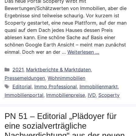
Das neue Portal Scoperty wirbt mit
Bewertungen/Schätzwerten von Immobilien, aber die
Ergebnisse sind teilweise schaurig. Vor kurzem ist
Scoperty gestartet, eine neue Plattform, auf der man
quasi auf dem Dach jedes Hauses dessen Preis
ablesen kann. Eine schöne Sache auf Basis einer
schönen Google Earth Ansicht – meint man zunächst
einmal. Doch wer an der …
Weiterlesen …
Kategorien
2021
,
Marktberichte & Marktdaten
,
Pressemeldungen
,
Wohnimmobilien
Schlagwörter
Editorial
,
Immo Professional
,
Immobilienmarkt
,
Immobilienportal
,
Immobilienpreise
,
IVD
,
Scoperty
PN 51 – Editorial „Plädoyer für
eine sozialverträgliche
Nachverdichtung“ aus der neuen