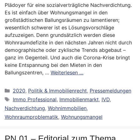
Plädoyer für eine sozialverträgliche Nachverdichtung.
Es ist einfach über Wohnungsmangel in den
großstädtischen Ballungsräumen zu lamentieren;
wesentlich schwerer ist es Lösungsvorschläge
aufzuzeigen. Denn grundsätzlich werden diese
Wohnraumdefizite in den nächsten Jahren nicht durch
demographische oder zyklische Trends abgebaut –
ganz im Gegenteil. Und auch die Corona-Krise bringt
keine Entspannung bei den Mieten in den
Ballungszentren, …
Weiterlesen …
Kategorien
2020
,
Politik & Immobilienrecht
,
Pressemeldungen
Schlagwörter
Immo Professional
,
Immobilienmarkt
,
IVD
,
Nachverdichtung
,
Wohnimmobilien
,
Wohnraumproblematik
,
Wohnungsmangel
PN 01 – Editorial zum Thema