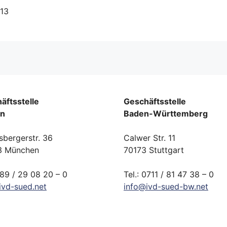
13
äftsstelle
Geschäftsstelle
rn
Baden-Württemberg
sbergerstr. 36
Calwer Str. 11
3 München
70173 Stuttgart
089 / 29 08 20 – 0
Tel.: 0711 / 81 47 38 – 0
ivd-
sued.
net
info
@
ivd-
sued-bw.
net