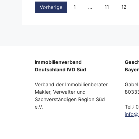
1
…
11
12
Vorherige
Immobilienverband
Gesch
Deutschland IVD Süd
Baye
Verband der Immobilienberater,
Gabel
Makler, Verwalter und
8033
Sachverständigen Region Süd
e.V.
Tel.: 
info
@