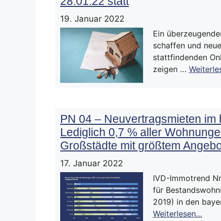
28.01.22 statt
19. Januar 2022
Ein überzeugender
schaffen und neu
stattfindenden On
zeigen …
Weiterl
PN 04 – Neuvertragsmieten im 
Lediglich 0,7 % aller Wohnunge
Großstädte mit größtem Angebot
17. Januar 2022
IVD-Immotrend Nr.
für Bestandswohn
2019) in den baye
Weiterlesen…