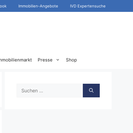
ook
Immobilien-Angebote
IVD Expertensuche
mmobilienmarkt
Presse
Shop
Suche
nach: