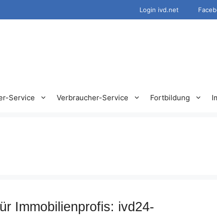
Login ivd.net
Faceb
er-Service
Verbraucher-Service
Fortbildung
I
ür Immobilienprofis: ivd24-