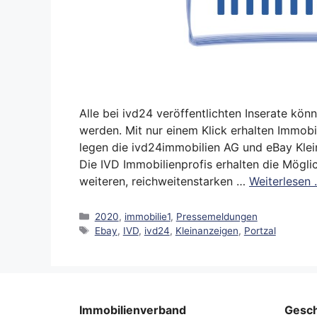
Alle bei ivd24 veröffentlichten Inserate kö
werden. Mit nur einem Klick erhalten Immobil
legen die ivd24immobilien AG und eBay Klei
Die IVD Immobilienprofis erhalten die Mögli
weiteren, reichweitenstarken …
Weiterlesen
Kategorien
2020
,
immobilie1
,
Pressemeldungen
Schlagwörter
Ebay
,
IVD
,
ivd24
,
Kleinanzeigen
,
Portzal
Immobilienverband
Gesch