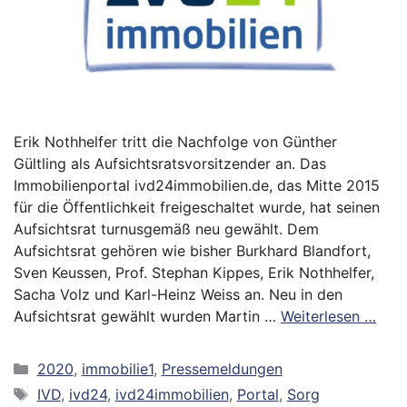
Erik Nothhelfer tritt die Nachfolge von Günther
Gültling als Aufsichtsratsvorsitzender an. Das
Immobilienportal ivd24immobilien.de, das Mitte 2015
für die Öffentlichkeit freigeschaltet wurde, hat seinen
Aufsichtsrat turnusgemäß neu gewählt. Dem
Aufsichtsrat gehören wie bisher Burkhard Blandfort,
Sven Keussen, Prof. Stephan Kippes, Erik Nothhelfer,
Sacha Volz und Karl-Heinz Weiss an. Neu in den
Aufsichtsrat gewählt wurden Martin …
Weiterlesen …
Kategorien
2020
,
immobilie1
,
Pressemeldungen
Schlagwörter
IVD
,
ivd24
,
ivd24immobilien
,
Portal
,
Sorg