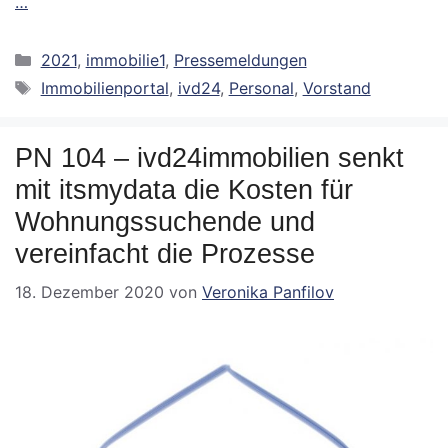
…
Kategorien
2021
,
immobilie1
,
Pressemeldungen
Schlagwörter
Immobilienportal
,
ivd24
,
Personal
,
Vorstand
PN 104 – ivd24immobilien senkt
mit itsmydata die Kosten für
Wohnungssuchende und
vereinfacht die Prozesse
18. Dezember 2020
von
Veronika Panfilov