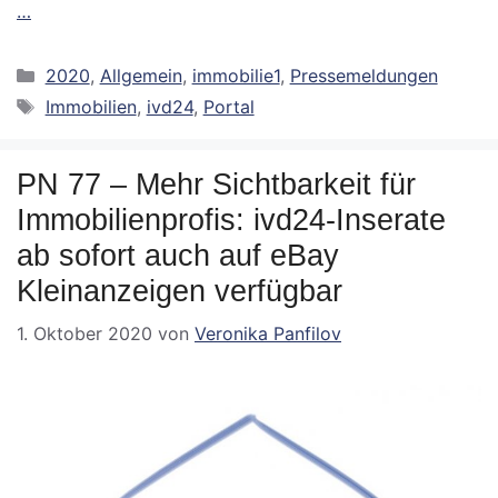
…
Kategorien
2020
,
Allgemein
,
immobilie1
,
Pressemeldungen
Schlagwörter
Immobilien
,
ivd24
,
Portal
PN 77 – Mehr Sichtbarkeit für
Immobilienprofis: ivd24-Inserate
ab sofort auch auf eBay
Kleinanzeigen verfügbar
1. Oktober 2020
von
Veronika Panfilov