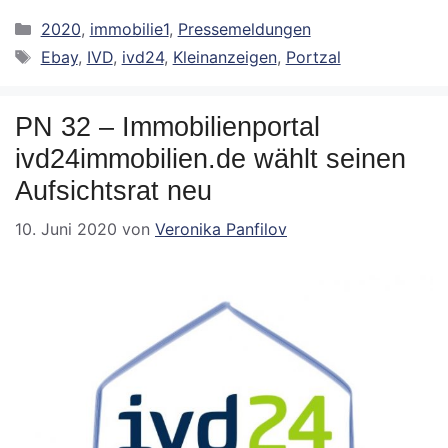
Kategorien
2020
,
immobilie1
,
Pressemeldungen
Schlagwörter
Ebay
,
IVD
,
ivd24
,
Kleinanzeigen
,
Portzal
PN 32 – Immobilienportal
ivd24immobilien.de wählt seinen
Aufsichtsrat neu
10. Juni 2020
von
Veronika Panfilov