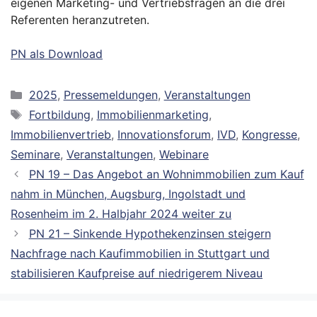
eigenen Marketing- und Vertriebsfragen an die drei
Referenten heranzutreten.
PN als Download
Kategorien
2025
,
Pressemeldungen
,
Veranstaltungen
Schlagwörter
Fortbildung
,
Immobilienmarketing
,
Immobilienvertrieb
,
Innovationsforum
,
IVD
,
Kongresse
,
Seminare
,
Veranstaltungen
,
Webinare
PN 19 – Das Angebot an Wohnimmobilien zum Kauf
nahm in München, Augsburg, Ingolstadt und
Rosenheim im 2. Halbjahr 2024 weiter zu
PN 21 – Sinkende Hypothekenzinsen steigern
Nachfrage nach Kaufimmobilien in Stuttgart und
stabilisieren Kaufpreise auf niedrigerem Niveau