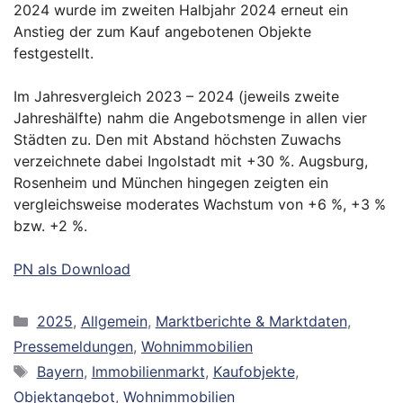
2024 wurde im zweiten Halbjahr 2024 erneut ein
Anstieg der zum Kauf angebotenen Objekte
festgestellt.
Im Jahresvergleich 2023 – 2024 (jeweils zweite
Jahreshälfte) nahm die Angebotsmenge in allen vier
Städten zu. Den mit Abstand höchsten Zuwachs
verzeichnete dabei Ingolstadt mit +30 %. Augsburg,
Rosenheim und München hingegen zeigten ein
vergleichsweise moderates Wachstum von +6 %, +3 %
bzw. +2 %.
PN als Download
Kategorien
2025
,
Allgemein
,
Marktberichte & Marktdaten
,
Pressemeldungen
,
Wohnimmobilien
Schlagwörter
Bayern
,
Immobilienmarkt
,
Kaufobjekte
,
Objektangebot
,
Wohnimmobilien