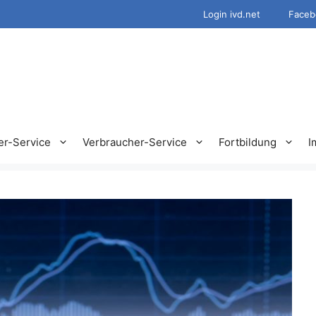
Login ivd.net
Faceb
er-Service
Verbraucher-Service
Fortbildung
I