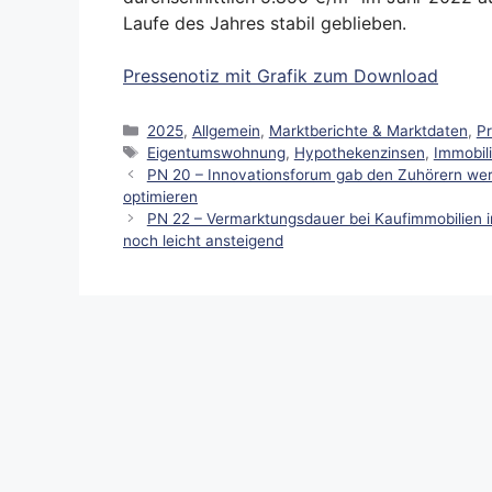
Laufe des Jahres stabil geblieben.
Pressenotiz mit Grafik zum Download
Kategorien
2025
,
Allgemein
,
Marktberichte & Marktdaten
,
P
Schlagwörter
Eigentumswohnung
,
Hypothekenzinsen
,
Immobil
PN 20 – Innovationsforum gab den Zuhörern wertv
optimieren
PN 22 – Vermarktungsdauer bei Kaufimmobilien i
noch leicht ansteigend