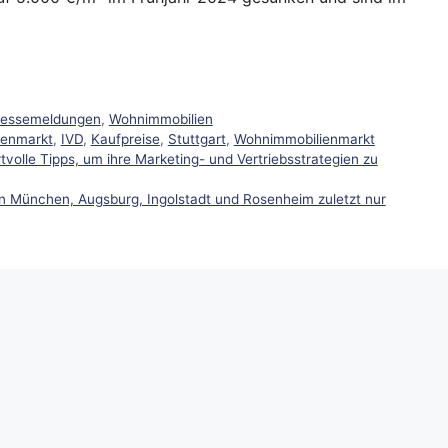
ressemeldungen
,
Wohnimmobilien
ienmarkt
,
IVD
,
Kaufpreise
,
Stuttgart
,
Wohnimmobilienmarkt
olle Tipps, um ihre Marketing- und Vertriebsstrategien zu
n München, Augsburg, Ingolstadt und Rosenheim zuletzt nur