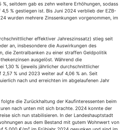
,5 %, seitdem gab es zehn weitere Erhöhungen, sodass
 4,5 % gestiegen ist. Bis Juni 2024 verblieb der EZB-
 2024 wurden mehrere Zinssenkungen vorgenommen, im
schnittlicher effektiver Jahreszinssatz) stieg seit
ieder an, insbesondere die Auswirkungen des
n, die Zentralbanken zu einer straffen Geldpolitik
thekenzinsen ausgelöst. Während die
,30 % (jeweils jährlicher durchschnittlicher
f 2,57 % und 2023 weiter auf 4,06 % an. Seit
ierlich nach und erreichten im abgelaufenen Jahr
folgte die Zurückhaltung der Kaufinteressenten beim
turen nach unten mit sich brachte. 2024 konnte der
eise sich nun stabilisieren. In der Landeshauptstadt
umswohnungen aus dem Bestand mit gutem Wohnwert von
uf 5.000 €/m² im Frühjahr 2024 gesunken und sind im