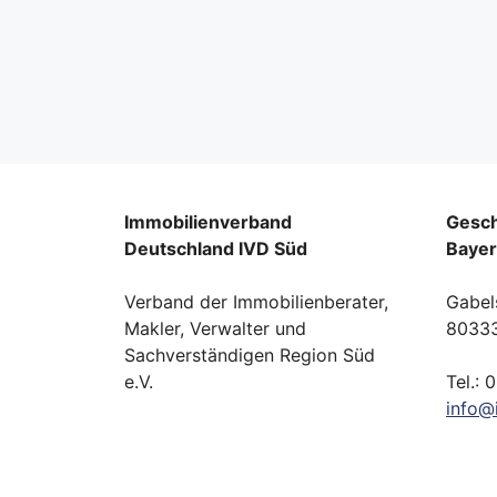
Immobilienverband
Gesch
Deutschland IVD Süd
Baye
Verband der Immobilienberater,
Gabel
Makler, Verwalter und
8033
Sachverständigen Region Süd
e.V.
Tel.: 
info
@