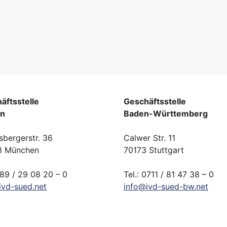
äftsstelle
Geschäftsstelle
rn
Baden-Württemberg
sbergerstr. 36
Calwer Str. 11
3 München
70173 Stuttgart
089 / 29 08 20 – 0
Tel.: 0711 / 81 47 38 – 0
ivd-
sued.
net
info
@
ivd-
sued-bw.
net