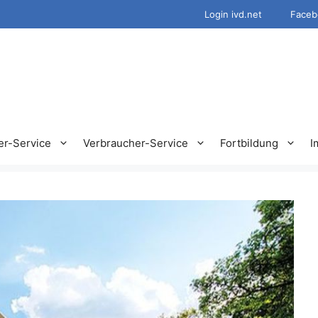
Login ivd.net
Faceb
er-Service
Verbraucher-Service
Fortbildung
I