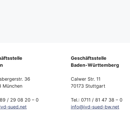
äftsstelle
Geschäftsstelle
rn
Baden-Württemberg
sbergerstr. 36
Calwer Str. 11
3 München
70173 Stuttgart
089 / 29 08 20 – 0
Tel.: 0711 / 81 47 38 – 0
ivd-
sued.
net
info
@
ivd-
sued-bw.
net