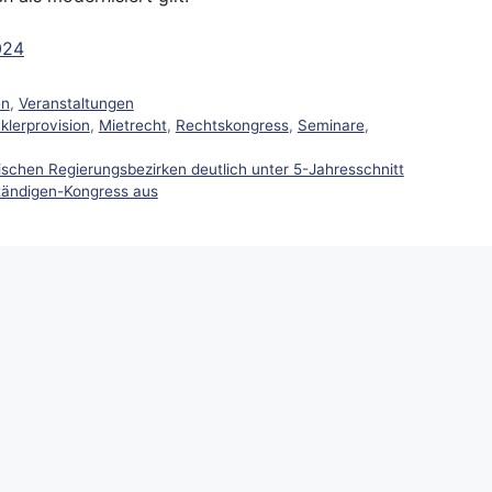
024
en
,
Veranstaltungen
klerprovision
,
Mietrecht
,
Rechtskongress
,
Seminare
,
chen Regierungsbezirken deutlich unter 5-Jahresschnitt
ständigen-Kongress aus