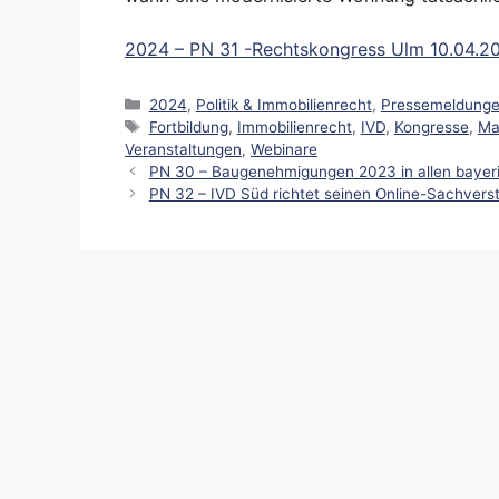
2024 – PN 31 -Rechtskongress Ulm 10.04.2
Kategorien
2024
,
Politik & Immobilienrecht
,
Pressemeldung
Schlagwörter
Fortbildung
,
Immobilienrecht
,
IVD
,
Kongresse
,
Ma
Veranstaltungen
,
Webinare
PN 30 – Baugenehmigungen 2023 in allen bayeris
PN 32 – IVD Süd richtet seinen Online-Sachver