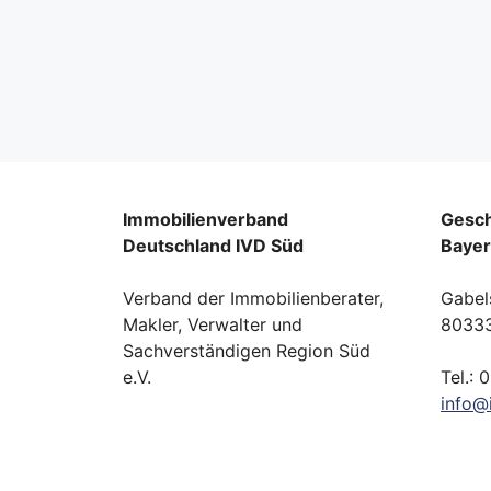
Immobilienverband
Gesch
Deutschland IVD Süd
Baye
Verband der Immobilienberater,
Gabel
Makler, Verwalter und
8033
Sachverständigen Region Süd
e.V.
Tel.: 
info
@