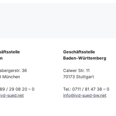
äftsstelle
Geschäftsstelle
rn
Baden-Württemberg
sbergerstr. 36
Calwer Str. 11
3 München
70173 Stuttgart
089 / 29 08 20 – 0
Tel.: 0711 / 81 47 38 – 0
ivd-
sued.
net
info
@
ivd-
sued-bw.
net