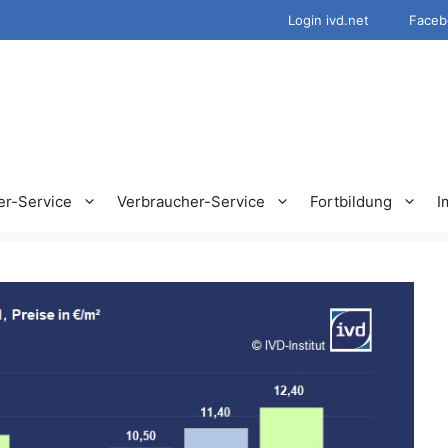
Login ivd.net
Faceb
er-Service
Verbraucher-Service
Fortbildung
I