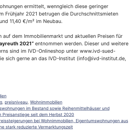
ohnungen ermittelt, wenngleich diese geringer
Im Frühjahr 2021 betrugen die Durchschnittsmieten
 und 11,40 €/m² im Neubau.
n auf dem Immobilienmarkt und aktuellen Preisen für
Bayreuth 2021“
entnommen werden. Dieser und weitere
erns sind im IVD-Onlineshop unter www.ivd-sued-
e sich gerne an das IVD-Institut (info@ivd-institut.de,
ien
g
,
preisniveau
,
Wohnimmobilien
mswohnungen im Bestand sowie Reihenmittelhäuser und
 Preisanstiege seit dem Herbst 2020
reissteigerungen bei Wohnimmobilien, Eigentumswohnungen aus
e stark reduzierte Vermarktungszeit