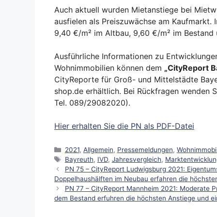
Auch aktuell wurden Mietanstiege bei Mietw
ausfielen als Preiszuwächse am Kaufmarkt. 
9,40 €/m² im Altbau, 9,60 €/m² im Bestand
Ausführliche Informationen zu Entwicklunge
Wohnimmobilien können dem
„
CityReport 
CityReporte für Groß- und Mittelstädte Bay
shop.de erhältlich. Bei Rückfragen wenden Si
Tel. 089/29082020).
Hier erhalten Sie die PN als PDF-Datei
Kategorien
2021
,
Allgemein
,
Pressemeldungen
,
Wohnimmobil
Schlagwörter
Bayreuth
,
IVD
,
Jahresvergleich
,
Marktentwicklun
PN 75 – CityReport Ludwigsburg 2021: Eigentu
Doppelhaushälften im Neubau erfahren die höchsten
PN 77 – CityReport Mannheim 2021: Moderate P
dem Bestand erfuhren die höchsten Anstiege und ein