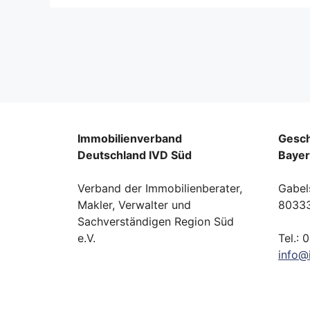
Immobilienverband
Gesch
Deutschland IVD Süd
Baye
Verband der Immobilienberater,
Gabel
Makler, Verwalter und
8033
Sachverständigen Region Süd
e.V.
Tel.: 
info
@