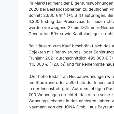
Im Marktsegment der Eigentumswohnungen ka
2020 bei Bestandsobjekten zu deutlichen Pr
Schnitt 2.660 €/m² (+5,6 %) aufbringen. Be
4.360 € stieg das Preisniveau für neuerricht
werden vorwiegend 2- bis 4-Zimmer-Neubauw
Generation 50+ sowie Kapitalanleger erricht
Bei Häusern zum Kauf beschränkt sich das A
Objekten mit Renovierungs- oder Sanierungs
Frühjahr 2021 durchschnittlich 499.000 € (
413.000 € (+2,0 %) und für Reihenmittelhäus
„Der hohe Bedarf an Neubauwohnungen wird 
am Stadtrand oder außerhalb der Innenstad
in der Innenstadt gibt. Auf dem jetzigen P
200 Wohnungen errichtet, das durch seine ze
Wohnungsuchende in den nächsten Jahren von
Naumann von der JÖNA GmbH aus Bayreuth